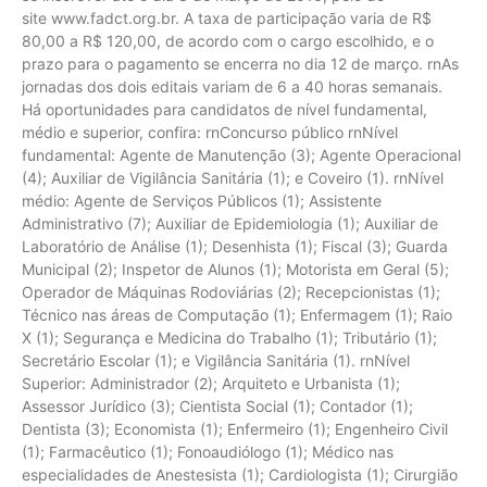
site www.fadct.org.br. A taxa de participação varia de R$
80,00 a R$ 120,00, de acordo com o cargo escolhido, e o
prazo para o pagamento se encerra no dia 12 de março. rnAs
jornadas dos dois editais variam de 6 a 40 horas semanais.
Há oportunidades para candidatos de nível fundamental,
médio e superior, confira: rnConcurso público rnNível
fundamental: Agente de Manutenção (3); Agente Operacional
(4); Auxiliar de Vigilância Sanitária (1); e Coveiro (1). rnNível
médio: Agente de Serviços Públicos (1); Assistente
Administrativo (7); Auxiliar de Epidemiologia (1); Auxiliar de
Laboratório de Análise (1); Desenhista (1); Fiscal (3); Guarda
Municipal (2); Inspetor de Alunos (1); Motorista em Geral (5);
Operador de Máquinas Rodoviárias (2); Recepcionistas (1);
Técnico nas áreas de Computação (1); Enfermagem (1); Raio
X (1); Segurança e Medicina do Trabalho (1); Tributário (1);
Secretário Escolar (1); e Vigilância Sanitária (1). rnNível
Superior: Administrador (2); Arquiteto e Urbanista (1);
Assessor Jurídico (3); Cientista Social (1); Contador (1);
Dentista (3); Economista (1); Enfermeiro (1); Engenheiro Civil
(1); Farmacêutico (1); Fonoaudiólogo (1); Médico nas
especialidades de Anestesista (1); Cardiologista (1); Cirurgião