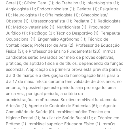
Geral (1); Clínico Geral (1); do Trabalho (1); Infectologista (1);
Angiologista (1); Endocrinologista (1); Geriatra (1); Psiquiatra
(1); Neurologista (1); Oftalmologista (1); Ginecologista/
Obstetra (1); Ultrassonografista (1); Pediatra (1); Radiologista
(1); Médico-veterinário (1); Nutricionista (1); Procurador
Jurídico (1); Psicólogo (3); Técnico Desportivo (1); Terapeuta
Ocupacional (1); Engenheiro Agrônomo (1); Técnico de
Contabilidade; Professor de Arte (2); Professor de Educação
Física (3); e Professor de Ensino Fundamental (20). rnrnOs
candidatos serão avaliados por meio de provas objetivas,
práticas, de aptidão física e de títulos, dependendo da função
escolhida. A aplicação da primeira prova está prevista para o
dia 3 de março e a divulgação da homologação final, para o
dia 17 de maio. rnEste certame tem validade de dois anos, no
entanto, é possível que este período seja prorrogado, uma
única vez, por igual período, a critério da
administração. rnrnProcesso Seletivo rnrnNível fundamental:
Artesão (1); Agente de Controle de Endemias (6); e Agente
Comunitário de Saúde (9). rnrnNível médio: Técnico em
Higiene Dental (1); Auxiliar de Saúde Bucal (1); e Técnico em
Prótese (1). rnrnNível superior: Educador Físico (1). rnrnOs