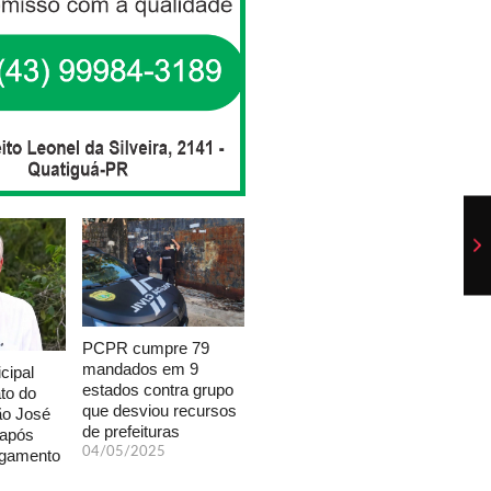
PCPR cumpre 79
mandados em 9
cipal
estados contra grupo
to do
que desviou recursos
ão José
de prefeituras
 após
04/05/2025
lgamento