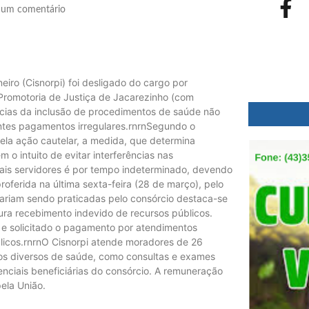
um comentário
iro (Cisnorpi) foi desligado do cargo por
ª Promotoria de Justiça de Jacarezinho (com
ncias da inclusão de procedimentos de saúde não
ntes pagamentos irregulares.rnrnSegundo o
pela ação cautelar, a medida, que determina
 o intuito de evitar interferências nas
ais servidores é por tempo indeterminado, devendo
oferida na última sexta-feira (28 de março), pelo
stariam sendo praticadas pelo consórcio destaca-se
ra recebimento indevido de recursos públicos.
 e solicitado o pagamento por atendimentos
licos.rnrnO Cisnorpi atende moradores de 26
ços diversos de saúde, como consultas e exames
nciais beneficiárias do consórcio. A remuneração
pela União.