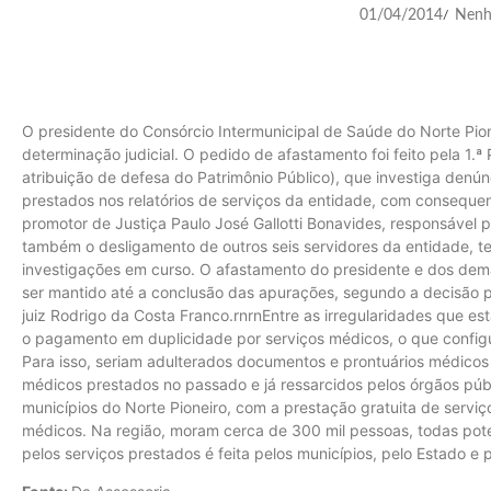
01/04/2014
Nenh
/
O presidente do Consórcio Intermunicipal de Saúde do Norte Pione
determinação judicial. O pedido de afastamento foi feito pela 1.
atribuição de defesa do Patrimônio Público), que investiga denú
prestados nos relatórios de serviços da entidade, com conseque
promotor de Justiça Paulo José Gallotti Bonavides, responsável 
também o desligamento de outros seis servidores da entidade, tem
investigações em curso. O afastamento do presidente e dos dem
ser mantido até a conclusão das apurações, segundo a decisão pr
juiz Rodrigo da Costa Franco.rnrnEntre as irregularidades que e
o pagamento em duplicidade por serviços médicos, o que configu
Para isso, seriam adulterados documentos e prontuários médicos
médicos prestados no passado e já ressarcidos pelos órgãos púb
municípios do Norte Pioneiro, com a prestação gratuita de servi
médicos. Na região, moram cerca de 300 mil pessoas, todas pote
pelos serviços prestados é feita pelos municípios, pelo Estado e 