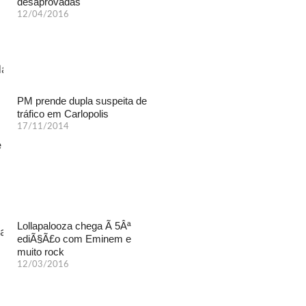
desaprovadas
12/04/2016
PM prende dupla suspeita de
tráfico em Carlopolis
17/11/2014
Lollapalooza chega Ã 5Âª
ediÃ§Ã£o com Eminem e
muito rock
12/03/2016