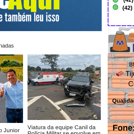
onadas
Viatura da equipe Canil da
 Junior
Polícia Militar se envolve em