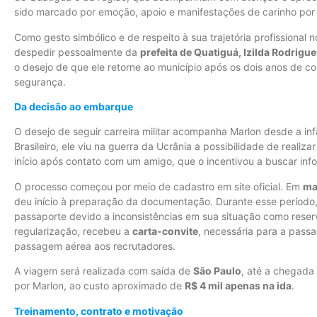
sido marcado por emoção, apoio e manifestações de carinho por
Como gesto simbólico e de respeito à sua trajetória profissional 
despedir pessoalmente da
prefeita de Quatiguá, Izilda Rodrigu
o desejo de que ele retorne ao município após os dois anos de co
segurança.
Da decisão ao embarque
O desejo de seguir carreira militar acompanha Marlon desde a inf
Brasileiro, ele viu na guerra da Ucrânia a possibilidade de realiza
início após contato com um amigo, que o incentivou a buscar info
O processo começou por meio de cadastro em site oficial. Em
ma
deu início à preparação da documentação. Durante esse período,
passaporte devido a inconsistências em sua situação como reservi
regularização, recebeu a
carta-convite
, necessária para a pass
passagem aérea aos recrutadores.
A viagem será realizada com saída de
São Paulo
, até a chegada
por Marlon, ao custo aproximado de
R$ 4 mil apenas na ida
.
Treinamento, contrato e motivação