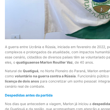
A guerra entre Ucrânia e Rússia, iniciada em fevereiro de 2022
complexos e prolongados da atualidade, com impactos humanitário
esse cenário, cidadãos de diversos países têm se voluntariado p
eles, o
quatiguaense Marlon Rouiller Vaz
, de 40 anos.
Natural de
Quatiguá
, no Norte Pioneiro do Paraná, Marlon embar
como
voluntário na guerra contra a Rússia
. Funcionário público
licença de dois anos
para concretizar um sonho pessoal: integrar
cenário real de combate.
Despedidas antes da partida
Nos dias que antecedem a viagem, Marlon já iniciou a
despedida 
de Quatiguá e da região, que acompanham com atenção e apree