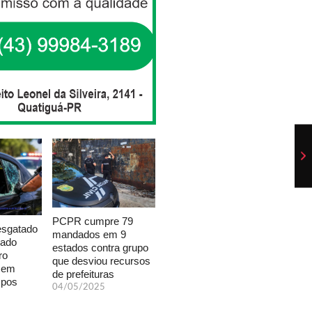
PCPR cumpre 79
esgatado
mandados em 9
xado
estados contra grupo
ro
que desviou recursos
a em
de prefeituras
mpos
04/05/2025