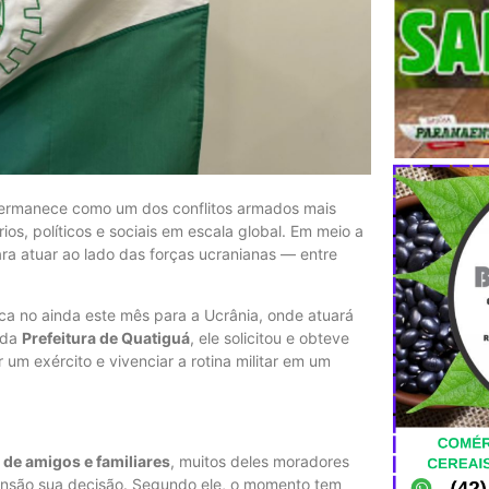
, permanece como um dos conflitos armados mais
s, políticos e sociais em escala global. Em meio a
ara atuar ao lado das forças ucranianas — entre
ca no ainda este mês para a Ucrânia, onde atuará
 da
Prefeitura de Quatiguá
, ele solicitou e obteve
 um exército e vivenciar a rotina militar em um
de amigos e familiares
, muitos deles moradores
nsão sua decisão. Segundo ele, o momento tem