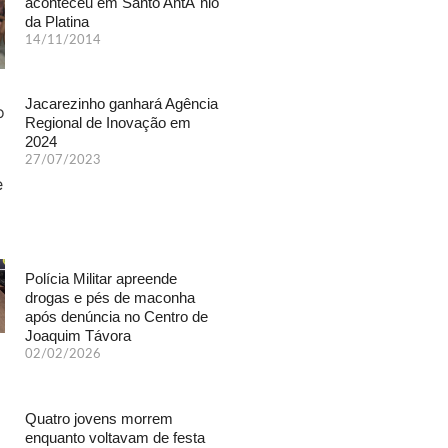
aconteceu em Santo AntÃ´nio
da Platina
14/11/2014
Jacarezinho ganhará Agência
Regional de Inovação em
2024
27/07/2023
Polícia Militar apreende
drogas e pés de maconha
após denúncia no Centro de
Joaquim Távora
02/02/2026
Quatro jovens morrem
enquanto voltavam de festa