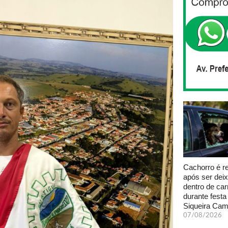
Cachorro é r
após ser dei
dentro de car
durante fest
Siqueira Ca
07/08/2026