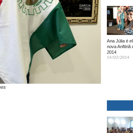
Ana Júlia é el
nova Anfitriã 
2014
14/03/2014
ues