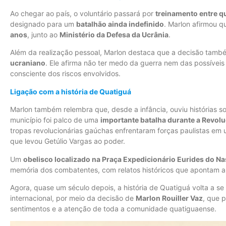
Ao chegar ao país, o voluntário passará por
treinamento entre q
designado para um
batalhão ainda indefinido
. Marlon afirmou 
anos
, junto ao
Ministério da Defesa da Ucrânia
.
Além da realização pessoal, Marlon destaca que a decisão tamb
ucraniano
. Ele afirma não ter medo da guerra nem das possíveis
consciente dos riscos envolvidos.
Ligação com a história de Quatiguá
Marlon também relembra que, desde a infância, ouviu histórias s
município foi palco de uma
importante batalha durante a Revol
tropas revolucionárias gaúchas enfrentaram forças paulistas em
que levou Getúlio Vargas ao poder.
Um
obelisco localizado na Praça Expedicionário Eurides do N
memória dos combatentes, com relatos históricos que apontam a 
Agora, quase um século depois, a história de Quatiguá volta a s
internacional, por meio da decisão de
Marlon Rouiller Vaz
, que 
sentimentos e a atenção de toda a comunidade quatiguaense.