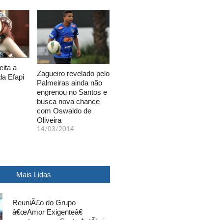
eita a
Zagueiro revelado pelo
da Efapi
Palmeiras ainda não
engrenou no Santos e
busca nova chance
com Oswaldo de
Oliveira
14/03/2014
Mais Lidas
ReuniÃ£o do Grupo
â€œAmor Exigenteâ€