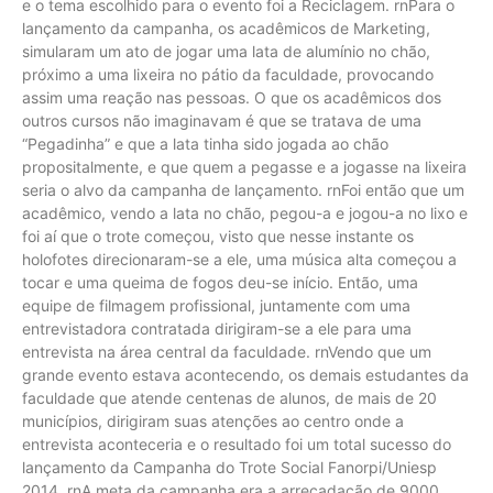
e o tema escolhido para o evento foi a Reciclagem. rnPara o
lançamento da campanha, os acadêmicos de Marketing,
simularam um ato de jogar uma lata de alumínio no chão,
próximo a uma lixeira no pátio da faculdade, provocando
assim uma reação nas pessoas. O que os acadêmicos dos
outros cursos não imaginavam é que se tratava de uma
“Pegadinha” e que a lata tinha sido jogada ao chão
propositalmente, e que quem a pegasse e a jogasse na lixeira
seria o alvo da campanha de lançamento. rnFoi então que um
acadêmico, vendo a lata no chão, pegou-a e jogou-a no lixo e
foi aí que o trote começou, visto que nesse instante os
holofotes direcionaram-se a ele, uma música alta começou a
tocar e uma queima de fogos deu-se início. Então, uma
equipe de filmagem profissional, juntamente com uma
entrevistadora contratada dirigiram-se a ele para uma
entrevista na área central da faculdade. rnVendo que um
grande evento estava acontecendo, os demais estudantes da
faculdade que atende centenas de alunos, de mais de 20
municípios, dirigiram suas atenções ao centro onde a
entrevista aconteceria e o resultado foi um total sucesso do
lançamento da Campanha do Trote Social Fanorpi/Uniesp
2014. rnA meta da campanha era a arrecadação de 9000