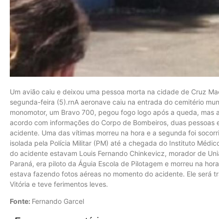
Um avião caiu e deixou uma pessoa morta na cidade de Cruz Mach
segunda-feira (5).rnA aeronave caiu na entrada do cemitério muni
monomotor, um Bravo 700, pegou fogo logo após a queda, mas a
acordo com informações do Corpo de Bombeiros, duas pessoas
acidente. Uma das vítimas morreu na hora e a segunda foi socorri
isolada pela Polícia Militar (PM) até a chegada do Instituto Médic
do acidente estavam Louis Fernando Chinkevicz, morador de Uniã
Paraná, era piloto da Águia Escola de Pilotagem e morreu na ho
estava fazendo fotos aéreas no momento do acidente. Ele será tr
Vitória e teve ferimentos leves.
Fonte:
Fernando Garcel