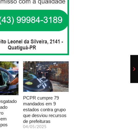
PCPR cumpre 79
esgatado
mandados em 9
xado
estados contra grupo
ro
que desviou recursos
a em
de prefeituras
mpos
04/05/2025