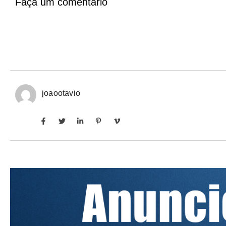
Faça um comentário
joaootavio