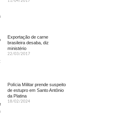
11/04/2017
Exportação de carne
brasileira desaba, diz
ministério
22/03/2017
Polícia Militar prende suspeito
de estupro em Santo Antônio
da Platina
18/02/2024