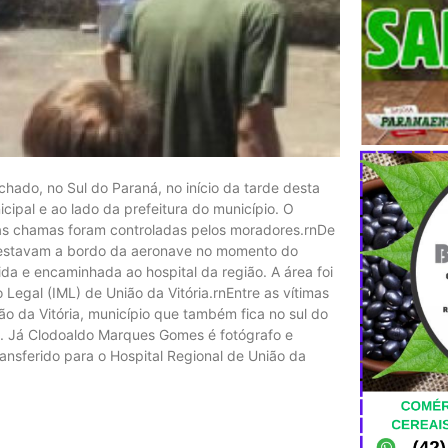
ado, no Sul do Paraná, no início da tarde desta
cipal e ao lado da prefeitura do município. O
s chamas foram controladas pelos moradores.rnDe
 estavam a bordo da aeronave no momento do
da e encaminhada ao hospital da região. A área foi
o Legal (IML) de União da Vitória.rnEntre as vítimas
o da Vitória, município que também fica no sul do
ra. Já Clodoaldo Marques Gomes é fotógrafo e
ansferido para o Hospital Regional de União da