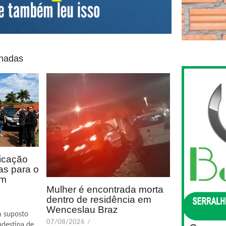
onadas
icação
as para o
em
Mulher é encontrada morta
dentro de residência em
Wenceslau Braz
m suposto
07/08/2026
/
ndestina de