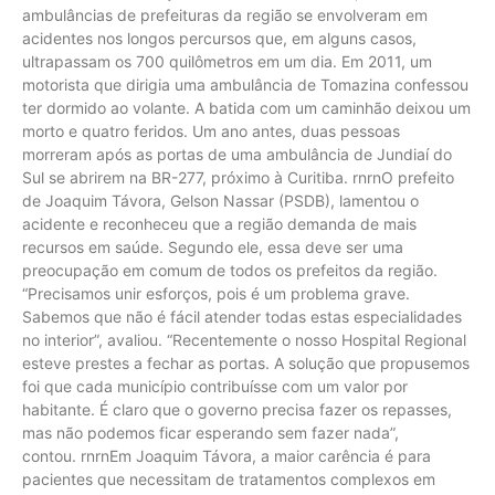
ambulâncias de prefeituras da região se envolveram em
acidentes nos longos percursos que, em alguns casos,
ultrapassam os 700 quilômetros em um dia. Em 2011, um
motorista que dirigia uma ambulância de Tomazina confessou
ter dormido ao volante. A batida com um caminhão deixou um
morto e quatro feridos. Um ano antes, duas pessoas
morreram após as portas de uma ambulância de Jundiaí do
Sul se abrirem na BR-277, próximo à Curitiba. rnrnO prefeito
de Joaquim Távora, Gelson Nassar (PSDB), lamentou o
acidente e reconheceu que a região demanda de mais
recursos em saúde. Segundo ele, essa deve ser uma
preocupação em comum de todos os prefeitos da região.
“Precisamos unir esforços, pois é um problema grave.
Sabemos que não é fácil atender todas estas especialidades
no interior”, avaliou. “Recentemente o nosso Hospital Regional
esteve prestes a fechar as portas. A solução que propusemos
foi que cada município contribuísse com um valor por
habitante. É claro que o governo precisa fazer os repasses,
mas não podemos ficar esperando sem fazer nada”,
contou. rnrnEm Joaquim Távora, a maior carência é para
pacientes que necessitam de tratamentos complexos em