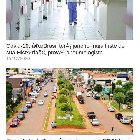
Covid-19: â€œBrasil terÃ¡ janeiro mais triste de
sua HistÃ³riaâ€, prevÃª pneumologista
15/12/2020