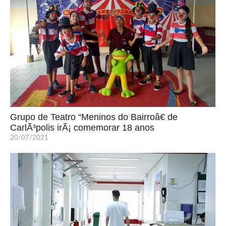
Grupo de Teatro “Meninos do Bairroâ€ de
CarlÃ³polis irÃ¡ comemorar 18 anos
20/07/2021