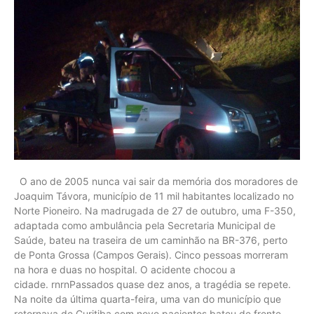
O ano de 2005 nunca vai sair da memória dos moradores de
Joaquim Távora, município de 11 mil habitantes localizado no
Norte Pioneiro. Na madrugada de 27 de outubro, uma F-350,
adaptada como ambulância pela Secretaria Municipal de
Saúde, bateu na traseira de um caminhão na BR-376, perto
de Ponta Grossa (Campos Gerais). Cinco pessoas morreram
na hora e duas no hospital. O acidente chocou a
cidade. rnrnPassados quase dez anos, a tragédia se repete.
Na noite da última quarta-feira, uma van do município que
retornava de Curitiba com nove pacientes bateu de frente