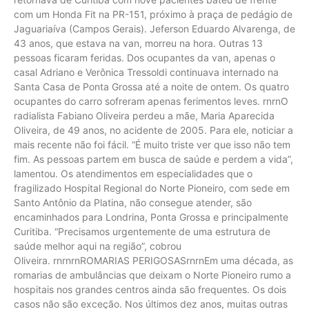
com um Honda Fit na PR-151, próximo à praça de pedágio de
Jaguariaíva (Campos Gerais). Jeferson Eduardo Alvarenga, de
43 anos, que estava na van, morreu na hora. Outras 13
pessoas ficaram feridas. Dos ocupantes da van, apenas o
casal Adriano e Verônica Tressoldi continuava internado na
Santa Casa de Ponta Grossa até a noite de ontem. Os quatro
ocupantes do carro sofreram apenas ferimentos leves. rnrnO
radialista Fabiano Oliveira perdeu a mãe, Maria Aparecida
Oliveira, de 49 anos, no acidente de 2005. Para ele, noticiar a
mais recente não foi fácil. “É muito triste ver que isso não tem
fim. As pessoas partem em busca de saúde e perdem a vida”,
lamentou. Os atendimentos em especialidades que o
fragilizado Hospital Regional do Norte Pioneiro, com sede em
Santo Antônio da Platina, não consegue atender, são
encaminhados para Londrina, Ponta Grossa e principalmente
Curitiba. “Precisamos urgentemente de uma estrutura de
saúde melhor aqui na região”, cobrou
Oliveira. rnrnrnROMARIAS PERIGOSASrnrnEm uma década, as
romarias de ambulâncias que deixam o Norte Pioneiro rumo a
hospitais nos grandes centros ainda são frequentes. Os dois
casos não são exceção. Nos últimos dez anos, muitas outras