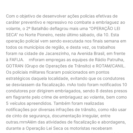
Com o objetivo de desenvolver ações policias efetivas de
caráter preventivo e repressivo no combate a embriaguez ao
volante, o 2º Batalhão deflagrou mais uma “OPERAÇÃO LEI
SECA” no Norte Pioneiro, neste último sábado, dia 10. Esta
operação policial vem sendo executada nos finais semana em
todos os municípios de região, e desta vez, os trabalhos
foram na cidade de Jacarezinho, na Avenida Brasil, em frente
à FAFIJA. rnForam empregas as equipes de Rádio Patrulha,
GOTRAN (Grupo de Operações de Trânsito) e ROTAM/CANIL.
Os policiais militares ficaram posicionados em pontos
estratégicos daquela localidade, evitando que os condutores
se desviassem da fiscalização. rnAo todo foram notificados 10
condutores por dirigirem embriagados, sendo 8 destes presos
em flagrante pelo crime de embriaguez ao volante, bem como
5 veículos apreendidos. Também foram realizadas
notificações por diversas infrações de trânsito, como não usar
de cinto de segurança, documentação irregular, entre
outras.rnrnAlém das atividades de fiscalização e abordagens,
durante a Operação Lei Seca os motoristas receberam