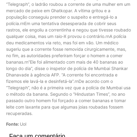
“Telegraph”, o ladrão roubou a corrente de uma mulher em um
mercado de peixe em Ghatkopar. A vítima gritou e a
população conseguiu prender o suspeito e entregá-lo a
polícia.rnEm uma tentativa desesperada de cobrir seus
rastros, ele engoliu a correntinha e negou que tivesse roubado
qualquer coisa, mas um raio-X provou o contrário.rnA polícia
deu medicamentos via reto, mas foi em vão. Um médico
sugeriu que a corrente fosse removida cirurgicamente, mas,
no fim, as autoridades preferiram forçar o homem a comer
bananas.rn”Ele foi alimentado com mais de 40 bananas ao
longo do dia”, disse o inspetor de polícia de Mumbai Shankar
Dhanavade à agência AFP. “A corrente foi encontrada e
fizemos ele lavá-la e desinfetá-la”.rnDe acordo com o
“Telegraph”, não é a primeira vez que a polícia de Mumbai usa
o método da banana. Segundo o “Hindustan Times”, no ano
passado outro homem foi forçado a comer bananas e tomar
leite com laxante para que algumas joias roubadas fossem
recuperadas.
Fonte:
Uol
Faça um comentário